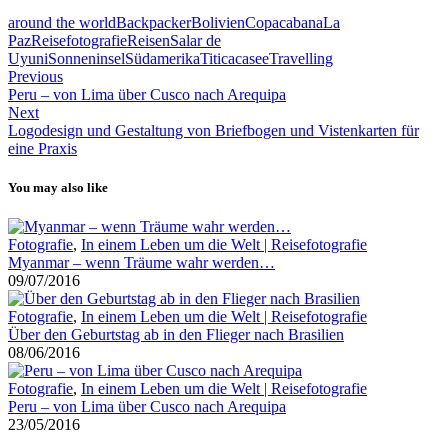
around the world
Backpacker
Bolivien
Copacabana
La
Paz
Reisefotografie
Reisen
Salar de
Uyuni
Sonneninsel
Südamerika
Titicacasee
Travelling
Previous
Peru – von Lima über Cusco nach Arequipa
Next
Logodesign und Gestaltung von Briefbogen und Vistenkarten für
eine Praxis
You may also like
Fotografie
,
In einem Leben um die Welt | Reisefotografie
Myanmar – wenn Träume wahr werden…
09/07/2016
Fotografie
,
In einem Leben um die Welt | Reisefotografie
Über den Geburtstag ab in den Flieger nach Brasilien
08/06/2016
Fotografie
,
In einem Leben um die Welt | Reisefotografie
Peru – von Lima über Cusco nach Arequipa
23/05/2016