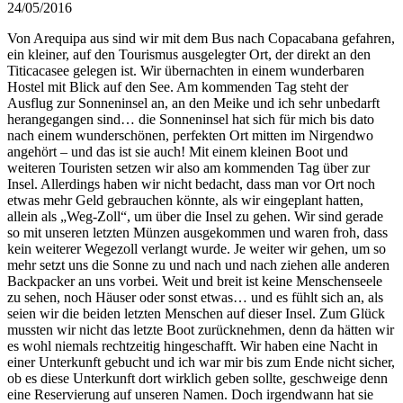
24/05/2016
Von Arequipa aus sind wir mit dem Bus nach Copacabana gefahren,
ein kleiner, auf den Tourismus ausgelegter Ort, der direkt an den
Titicacasee gelegen ist. Wir übernachten in einem wunderbaren
Hostel mit Blick auf den See. Am kommenden Tag steht der
Ausflug zur Sonneninsel an, an den Meike und ich sehr unbedarft
herangegangen sind…
die Sonneninsel hat sich für mich bis dato
nach einem wunderschönen, perfekten Ort mitten im Nirgendwo
angehört – und das ist sie auch! Mit einem kleinen Boot und
weiteren Touristen setzen wir also am kommenden Tag über zur
Insel. Allerdings haben wir nicht bedacht, dass man vor Ort noch
etwas mehr Geld gebrauchen könnte, als wir eingeplant hatten,
allein als „Weg-Zoll“, um über die Insel zu gehen. Wir sind gerade
so mit unseren letzten Münzen ausgekommen und waren froh, dass
kein weiterer Wegezoll verlangt wurde. Je weiter wir gehen, um so
mehr setzt uns die Sonne zu und nach und nach ziehen alle anderen
Backpacker an uns vorbei. Weit und breit ist keine Menschenseele
zu sehen, noch Häuser oder sonst etwas… und es fühlt sich an, als
seien wir die beiden letzten Menschen auf dieser Insel. Zum Glück
mussten wir nicht das letzte Boot zurücknehmen, denn da hätten wir
es wohl niemals rechtzeitig hingeschafft. Wir haben eine Nacht in
einer Unterkunft gebucht und ich war mir bis zum Ende nicht sicher,
ob es diese Unterkunft dort wirklich geben sollte, geschweige denn
eine Reservierung auf unseren Namen. Doch irgendwann hat sie