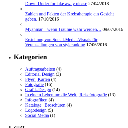
Down Under for take away please
27/04/2018
Zahlen und Fakten der Krebstherapie ein Gesicht
geben.
17/10/2016
Myanmar – wenn Träume wahr werden…
09/07/2016
Erstellung von Social-Media-Visuals für
Veranstaltungen von styleranking
17/06/2016
Kategorien
Auftragsarbeiten
(4)
Editorial Design
(3)
Flyer | Karten
(4)
Fotografie
(16)
Grafik-Design
(14)
In einem Leben um die Welt | Reisefotografie
(13)
Infografiken
(4)
Kataloge | Broschüren
(4)
Logodesign
(5)
Social Media
(1)
ZITAT