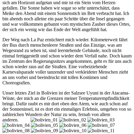
sich am Horizont aufgetan und mir ist ein Stein vom Herzen
gefallen. Die Sonne haben wir sogar so sehr unterschätzt, dass
Meike den Abend mit einem Sonnenstich im Bett verbracht hat. Ich
bin abends noch alleine ein paar Schritte über die Insel gegangen
und war vollkommen gebannt vom mystischen Zauber dieses Ortes,
der sich ein wenig wie das Ende der Welt angefühlt hat.
Der Weg nach La Paz ernüchtert mich wieder. Kilometerweit fährt
der Bus durch menschenleere Straßen und das Einzige, was am
Wegesrand zu sehen ist, sind leerstehende Gebäude, noch nicht
einmal fertiggestellt und schon wieder dem Verfall nahe. Doch kaum
im Zentrum des Regierungssitzes angekommen, geht es für uns auch
schon wieder raus auf die Straßen. Eine vorbeiziehende
Karnevalsparade voller tanzender und verkleideter Menschen zieht
an uns vorbei und beeindruckt mit tollen Kostümen und
Choreografien.
Unser letztes Ziel in Bolivien ist der Salzsee Uyuni in der Atacama-
Wüste, der mich an die Grenzen meiner Temperaturempfindlichkeit
bringt. Dafür raubt es mir dort oben den Atem, wie auch schon auf
der Sonneninsel, ist es dort ein einmaliges Erlebnis, umgeben von so
zahlreichen Wundern der Natur zu sein, fernab von allem
anderen.