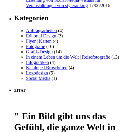
Erstellung von Social-Media-Visuals für
Veranstaltungen von styleranking
17/06/2016
Kategorien
Auftragsarbeiten
(4)
Editorial Design
(3)
Flyer | Karten
(4)
Fotografie
(16)
Grafik-Design
(14)
In einem Leben um die Welt | Reisefotografie
(13)
Infografiken
(4)
Kataloge | Broschüren
(4)
Logodesign
(5)
Social Media
(1)
ZITAT
" Ein Bild gibt uns das
Gefühl, die ganze Welt in