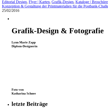
Editorial Design
,
Flyer | Karten
,
Grafik-Design
,
Kataloge | Broschüre
Konzeption & Gestaltung der Printmaterialien für die Postbank-Chall
25/02/2016
Grafik-Design & Fotografie
Lynn Marie Zapp
Diplom-Designerin
Foto von
Katharina Schnee
letzte Beiträge