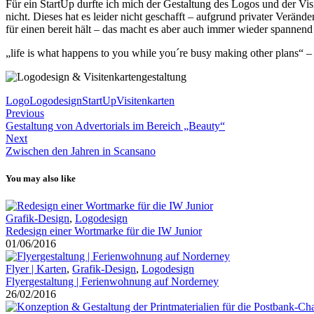
Für ein StartUp durfte ich mich der Gestaltung des Logos und der Vi
nicht.
Dieses hat es leider nicht geschafft – aufgrund privater Verä
für einen bereit hält – das macht es aber auch immer wieder spannen
„life is what happens to you while you´re busy making other plans“ 
Logo
Logodesign
StartUp
Visitenkarten
Previous
Gestaltung von Advertorials im Bereich „Beauty“
Next
Zwischen den Jahren in Scansano
You may also like
Grafik-Design
,
Logodesign
Redesign einer Wortmarke für die IW Junior
01/06/2016
Flyer | Karten
,
Grafik-Design
,
Logodesign
Flyergestaltung | Ferienwohnung auf Norderney
26/02/2016