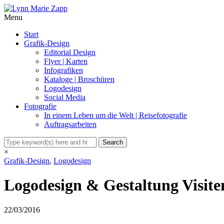
Menu
Start
Grafik-Design
Editorial Design
Flyer | Karten
Infografiken
Kataloge | Broschüren
Logodesign
Social Media
Fotografie
In einem Leben um die Welt | Reisefotografie
Auftragsarbeiten
×
Grafik-Design
,
Logodesign
Logodesign & Gestaltung Visite
22/03/2016