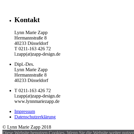
Kontakt
Lynn Marie Zapp
Hermannstraße 8
40233 Düsseldorf
T 0211-163 426 72
l.zapp(at)zapp-design.de
Dipl.-Des.
Lynn Marie Zapp
Hermannstraße 8
40233 Düsseldorf
T 0211-163 426 72
l.zapp(at)zapp-design.de
www.lynnmariezapp.de
Impressum
Datenschutzerklärung
© Lynn Marie Zapp 2018
Diese Website benutzen Cookies. Wenn Sie die Website weiter nutze