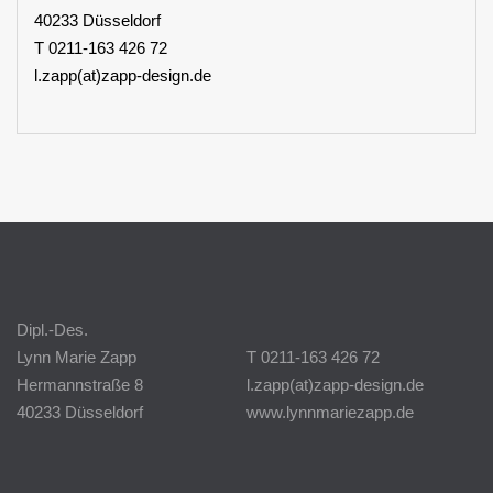
40233 Düsseldorf
T 0211-163 426 72
l.zapp(at)zapp-design.de
Dipl.-Des.
Lynn Marie Zapp
T 0211-163 426 72
Hermannstraße 8
l.zapp(at)zapp-design.de
40233 Düsseldorf
www.lynnmariezapp.de