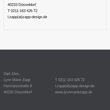
40233 Düsseldorf
T 0211-163 426 72
l.zapp(at)zapp-design.de
Dipl.-Des.
Lynn Marie Zapp
T 0211-163 426 72
Hermannstraße 8
l.zapp(at)zapp-design.de
40233 Düsseldorf
www.lynnmariezapp.de