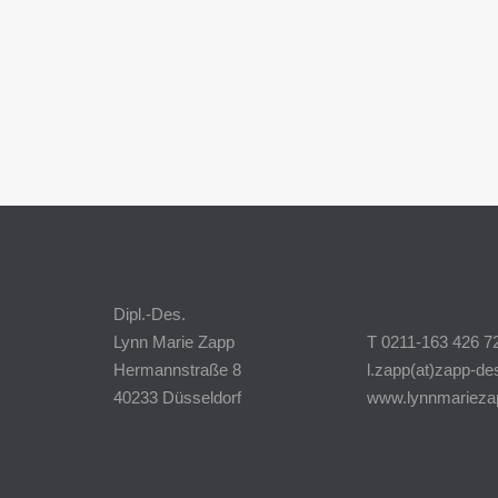
Dipl.-Des.
Lynn Marie Zapp
T 0211-163 426 7
Hermannstraße 8
l.zapp(at)zapp-de
40233 Düsseldorf
www.lynnmarieza